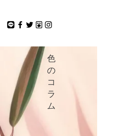
Cees Color
色
の
コ
ラ
ム